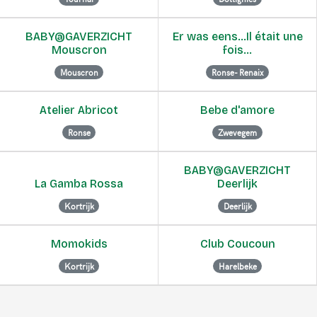
BABY@GAVERZICHT
Er was eens...Il était une
Mouscron
fois...
Mouscron
Ronse- Renaix
Atelier Abricot
Bebe d'amore
Ronse
Zwevegem
BABY@GAVERZICHT
La Gamba Rossa
Deerlijk
Kortrijk
Deerlijk
Momokids
Club Coucoun
Kortrijk
Harelbeke