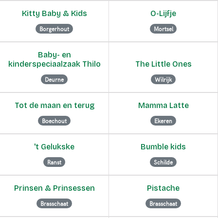
Kitty Baby & Kids
O-Lijfje
Borgerhout
Mortsel
Baby- en
kinderspeciaalzaak Thilo
The Little Ones
Deurne
Wilrijk
Tot de maan en terug
Mamma Latte
Boechout
Ekeren
't Gelukske
Bumble kids
Ranst
Schilde
Prinsen & Prinsessen
Pistache
Brasschaat
Brasschaat