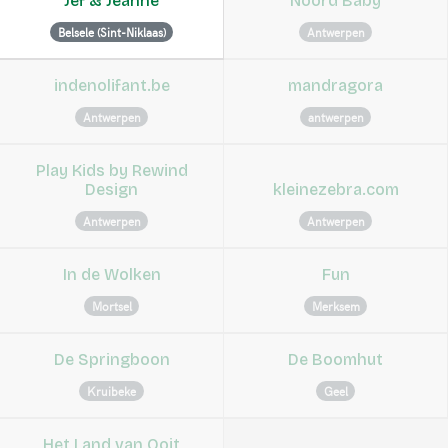
Jef & Jeanne
Noord Baby
Belsele (Sint-Niklaas)
Antwerpen
indenolifant.be
mandragora
Antwerpen
antwerpen
Play Kids by Rewind
Design
kleinezebra.com
Antwerpen
Antwerpen
In de Wolken
Fun
Mortsel
Merksem
De Springboon
De Boomhut
Kruibeke
Geel
Het Land van Ooit