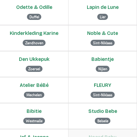
Odette & Odille
Lapin de Lune
Duffel
Lier
Kinderkleding Karine
Noble & Cute
Zandhoven
Sint-Niklaas
Den Ukkepuk
Babientje
Zoersel
Nijlen
Atelier BéBé
FLEURY
Mechelen
Sint-Niklaas
Bibitie
Studio Bebe
Westmalle
Belsele